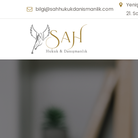
Yeni
bilgi@sahhukukdanismanlik.com
21. S