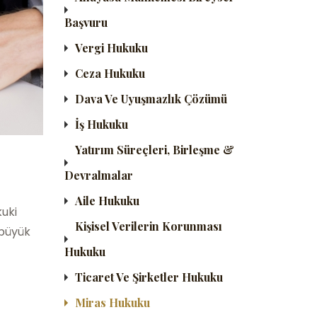
Başvuru
Vergi Hukuku
Ceza Hukuku
Dava Ve Uyuşmazlık Çözümü
İş Hukuku
Yatırım Süreçleri, Birleşme &
Devralmalar
Aile Hukuku
kuki
Kişisel Verilerin Korunması
 büyük
Hukuku
Ticaret Ve Şirketler Hukuku
Miras Hukuku