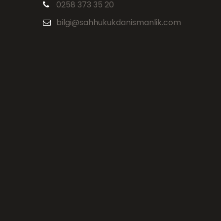
0258 373 35 20
bilgi@sahhukukdanismanlik.com