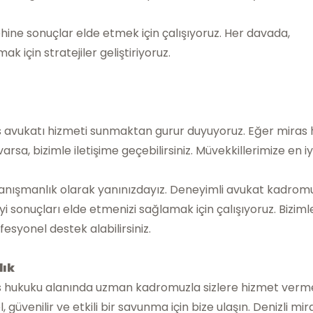
lehine sonuçlar elde etmek için çalışıyoruz. Her davada,
k için stratejiler geliştiriyoruz.
as avukatı hizmeti sunmaktan gurur duyuyoruz. Eğer miras
rsa, bizimle iletişime geçebilirsiniz. Müvekkillerimize en iy
Danışmanlık olarak yanınızdayız. Deneyimli avukat kadrom
i sonuçları elde etmenizi sağlamak için çalışıyoruz. Biziml
syonel destek alabilirsiniz.
lık
as hukuku alanında uzman kadromuzla sizlere hizmet ver
üvenilir ve etkili bir savunma için bize ulaşın. Denizli mir