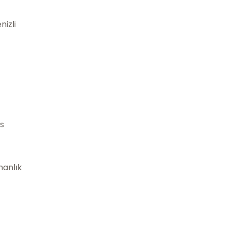
nizli
as
manlık