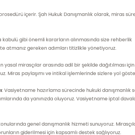
prosedürü içerir. Şah Hukuk Danışmanlık olarak, miras süre
da kabulü gibi önemli kararların alınmasında size rehberlik
çte atmanız gereken adımları titizlikle yönetiyoruz.
ın yasal mirasçılar arasında adil bir şekilde dağıtılması için
uz. Miras paylaşımı ve intikal işlemlerinde sizlere yol göste
ı
: Vasiyetname hazırlama sürecinde hukuki danışmanlık sa
rumlarında da yanınızda oluyoruz. Vasiyetname iptal daval
konularında genel danışmanlık hizmeti sunuyoruz. Mirasçıl
unların giderilmesi için kapsamlı destek sağlıyoruz.