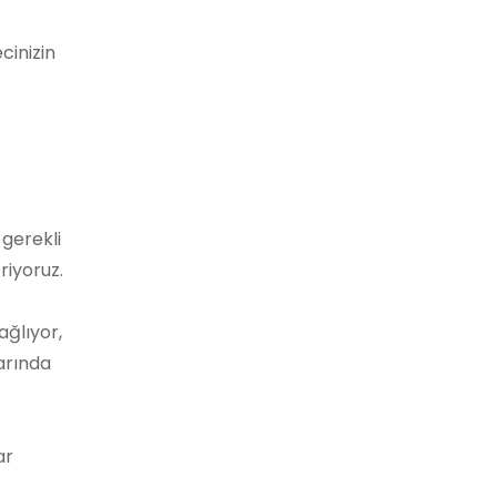
cinizin
 gerekli
riyoruz.
ğlıyor,
arında
ar