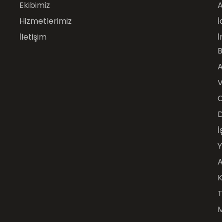
Ekibimiz
A
Hizmetlerimiz
İ
İletişim
İ
B
A
V
İ
Y
A
K
T
M