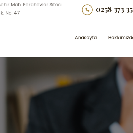
şehir Mah. Ferahevler Sitesi
0258 373 35
ok. No: 47
Anasayfa
Hakkımızd